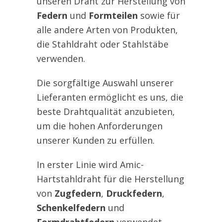
unseren Draht zur Herstellung von
• Ressorts de
Federn
und
Formteilen
sowie für
alle andere Arten von Produkten,
compression
SM
die Stahldraht oder Stahlstäbe
• Ressorts de
verwenden.
torsion
• Sollicitations
Die sorgfältige Auswahl unserer
statiques faibles
Lieferanten ermöglicht es uns, die
beste Drahtqualität anzubieten,
• Ressorts de
um die hohen Anforderungen
traction
unserer Kunden zu erfüllen.
• Ressorts de
In erster Linie wird Amic-
compression
Hartstahldraht für die Herstellung
SL
• Ressorts de
von
Zugfedern
,
Druckfedern
,
torsion
Schenkelfedern
und
• Faibles