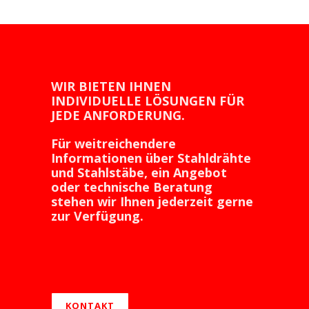
1,05
1950 -
2200 -
< Ø ≤
2190
2430
1,10
WIR BIETEN IHNEN
1,10
1920 -
2170 -
INDIVIDUELLE LÖSUNGEN FÜR
JEDE ANFORDERUNG.
< Ø ≤
2160
2400
Für weitreichendere
1,20
Informationen über Stahldrähte
und Stahlstäbe, ein Angebot
1,20
1910 -
2150 -
oder technische Beratung
stehen wir Ihnen jederzeit gerne
< Ø ≤
2140
2380
zur Verfügung.
1,25
1,25
1900 -
2140 -
< Ø ≤
2130
2370
1,30
KONTAKT