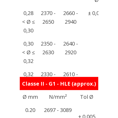
des formes de fils
0,28
2370 -
2660 -
± 0,008
nécessitant pliage
< Ø ≤
2650
2940
sévère
0,30
• Ressorts de
0,30
2350 -
2640 -
traction
< Ø ≤
2630
2920
• Ressorts de
0,32
compression
• Ressorts de
0,32
2330 -
2610 -
torsion
< Ø ≤
2600
2890
Classe II - G1 - HLE (approx.)
DM
• Sollicitations
0,34
Ø mm
N/mm²
Tol Ø
dynamiques
0,34
2310 -
2590 -
moyennement
0.20
2697 - 3089
< Ø ≤
2580
2870
fortes
± 0,005