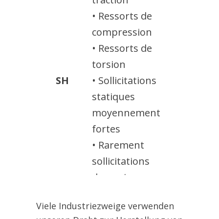
• Ressorts de
compression
• Ressorts de
torsion
SH
• Sollicitations
statiques
moyennement
fortes
• Rarement
sollicitations
dynamiques
• Ressorts de
Viele Industriezweige verwenden
traction