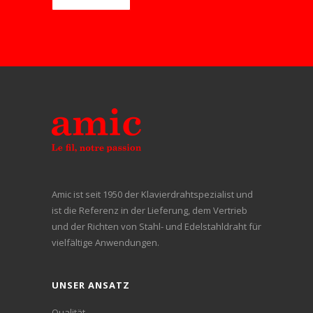
1,30
1870 -
2110
< Ø ≤
2100
-2340
1,40
1,40
1850 -
2090 -
< Ø ≤
2080
2310
1,50
1,50
1830 -
2060 -
Amic ist seit 1950 der Klavierdrahtspezialist und
ist die Referenz in der Lieferung, dem Vertrieb
< Ø ≤
2050
2290
und der Richten von Stahl- und Edelstahldraht für
1,60
vielfältige Anwendungen.
1,60
1810 -
2040
UNSER ANSATZ
< Ø ≤
2030
-2260
Qualität