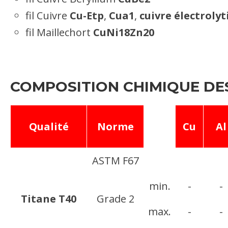
fil Cuivre
Cu-Etp
,
Cua1
,
cuivre électroly
fil Maillechort
CuNi18Zn20
COMPOSITION CHIMIQUE DES 
Qualité
Norme
Cu
Al
ASTM F67
min.
-
-
Titane T40
Grade 2
max.
-
-