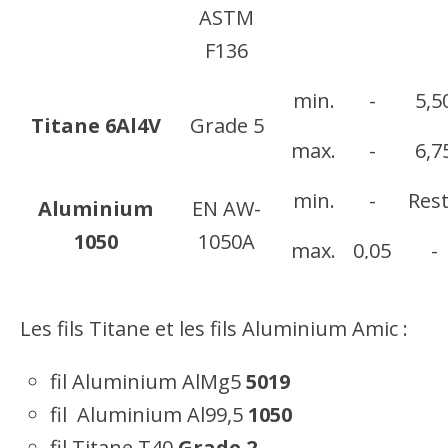
ASTM
F136
min.
-
5,5
Titane 6Al4V
Grade 5
max.
-
6,7
min.
-
Res
Aluminium
EN AW-
1050
1050A
max.
0,05
-
min.
-
Res
Aluminium
Les fils Titane et les fils Aluminium Amic :
5019
max.
0,10
-
fil Aluminium AlMg5
5019
min.
-
-
Aluminium
fil Aluminium Al99,5
1050
5251
fil Titane T40
Grade 2