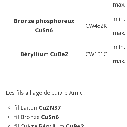
max.
min.
Bronze phosphoreux
CW452K
CuSn6
max.
min.
Béryllium CuBe2
CW101C
max.
min.
Maillechort CuNi18Zn20
CW409J
max.
Les fils alliage de cuivre Amic :
fil Laiton
CuZN37
fil Bronze
CuSn6
fil Cuivre Béryllium
CuBe2