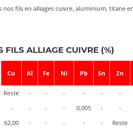
nos fils en alliages cuivre, aluminium, titane e
FILS ALLIAGE CUIVRE (%)
Cu
Al
Fe
Ni
Pb
Sn
Zn
Reste
-
-
-
-
-
-
-
-
-
-
0,005
-
-
62,00
-
-
-
-
-
Reste