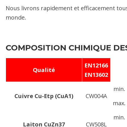
Nous livrons rapidement et efficacement tous 
monde.
COMPOSITION CHIMIQUE DES 
EN12166
Qualité
EN13602
min.
Cuivre Cu-Etp (CuA1)
CW004A
max.
min.
Laiton CuZn37
CW508L