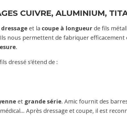
AGES CUIVRE, ALUMINIUM, TIT
e
dressage
et la
coupe à longueur
de fils métal
Ils nous permettent de fabriquer efficacement e
esure
.
ls dressé s’étend de :
yenne
et
grande série
. Amic fournit des barr
le médical… Après dressage et coupe, il est reconn