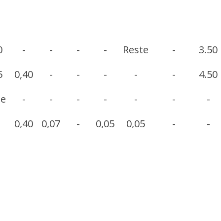
0
-
-
-
-
Reste
-
3.50
5
0,40
-
-
-
-
-
4.50
te
-
-
-
-
-
-
-
0,40
0,07
-
0,05
0,05
-
-
te
-
-
-
0,10
-
0,10
-
0,50
0,20
0,20
0,60
0,20
0,60
-
-
-
-
0,10
-
-
-