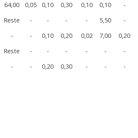
64,00
0,05
0,10
0,30
0,10
0,10
-
Reste
-
-
-
-
5,50
-
-
-
0,10
0,20
0,02
7,00
0,20
Reste
-
-
-
-
-
-
-
-
0,20
0,30
-
-
-
60,00
-
-
17,00
-
-
Reste
63,00
-
0,30
19,00
0,03
0,03
-