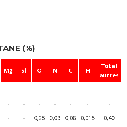
TANE (%)
Total
Mg
Si
O
N
C
H
autres
-
-
-
-
-
-
-
-
-
0,25
0,03
0,08
0,015
0,40