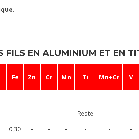
tique
.
FILS EN ALUMINIUM ET EN TI
Fe
Zn
Cr
Mn
Ti
Mn+Cr
V
-
-
-
-
Reste
-
-
0,30
-
-
-
-
-
-