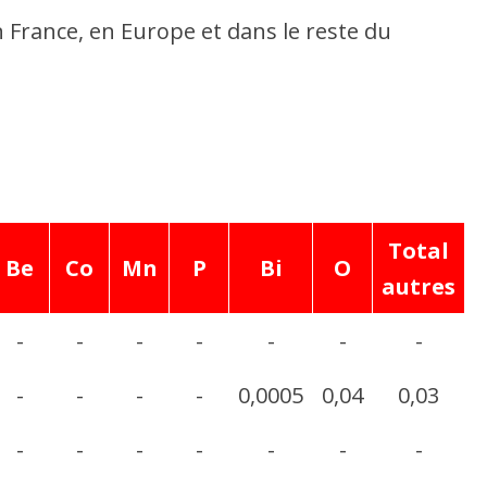
n France, en Europe et dans le reste du
Total
Be
Co
Mn
P
Bi
O
autres
-
-
-
-
-
-
-
-
-
-
-
0,0005
0,04
0,03
-
-
-
-
-
-
-