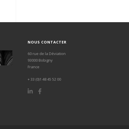
NOUS CONTACTER
60 rue de la Déviation
93000 Bobigny
France
+ 33 (0)1 48 45 52 00