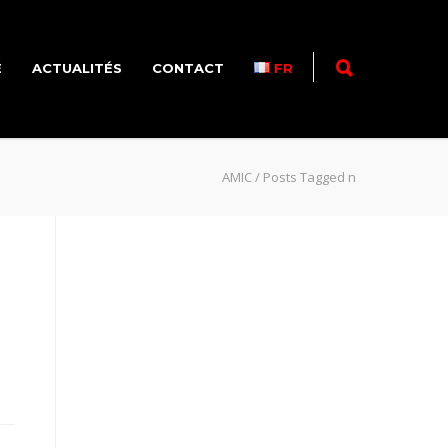
É
ACTUALITÉS
CONTACT
FR
AMIC
/
Posts Tagged n