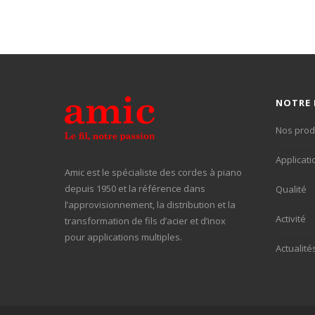
NOTRE 
Nos prod
Applicati
Amic est le spécialiste des cordes à piano
depuis 1950 et la référence dans
Qualité
l’approvisionnement, la distribution et la
Activité
transformation de fils d’acier et d’inox
pour applications multiples.
Actualité