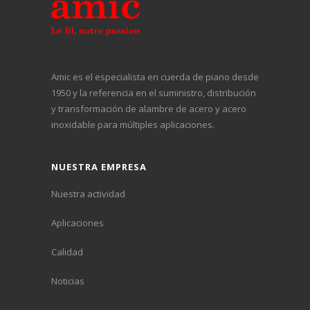
phosphoreux
exigeant une
conductivité
CuSn6
résistance
thermique e
mécanique et à
électrique
Amic es el especialista en cuerda de piano desde
la corrosion
• Applicatio
1950 y la referencia en el suministro, distribución
y transformación de alambre de acero y acero
élevée
pour haute
inoxidable para múltiples aplicaciones.
températur
• Bonne
NUESTRA EMPRESA
soudabilité
Nuestra actividad
• Ressorts
• Résistance
Aplicaciones
• Aéronautique
mécanique 
Calidad
• Applications
dureté
Noticias
électriques
similaires à
• Connectique
l'acier (la pl