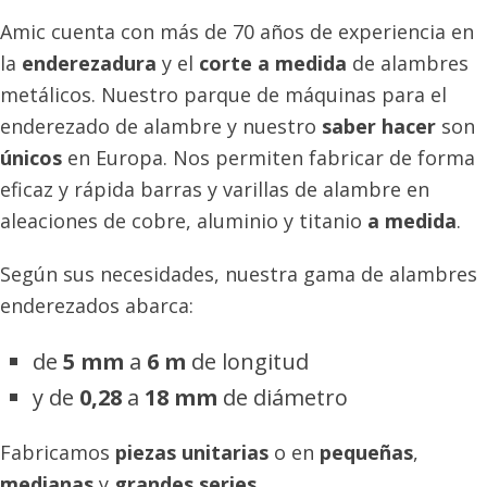
Amic cuenta con más de 70 años de experiencia en
la
enderezadura
y el
corte a medida
de alambres
metálicos. Nuestro parque de máquinas para el
enderezado de alambre y nuestro
saber hacer
son
únicos
en Europa. Nos permiten fabricar de forma
eficaz y rápida barras y varillas de alambre en
aleaciones de cobre, aluminio y titanio
a medida
.
Según sus necesidades, nuestra gama de alambres
enderezados abarca:
de
5 mm
a
6 m
de longitud
y de
0,28
a
18 mm
de diámetro
Fabricamos
piezas unitarias
o en
pequeñas
,
medianas
y
grandes series
.