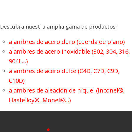
métalliques
résistance à 
corrosion ac
Descubra nuestra amplia gama de productos:
nitrique
• Bonne
alambres de acero duro (cuerda de piano)
soudabilité
alambres de acero inoxidable (302, 304, 316,
904L…)
• Ressorts
• Niveau de
alambres de acero dulce (C4D, C7D, C9D,
• Aéronautique
contrainte t
C10D)
• Connectique
élevé
alambres de aleación de níquel (Inconel®,
• Applications
• Bonne
Hastelloy®, Monel®…)
de chauffage
résistance à 
• Raccords
corrosion et
• Autres
l’eau de mer
Bronze
applications
• Bonne