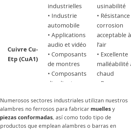
industrielles
usinabilité
• Industrie
• Résistance 
automobile
corrosion
• Applications
acceptable à
audio et vidéo
l’air
Cuivre Cu-
• Composants
• Excellente
Etp (CuA1)
de montres
malléabilité 
• Composants
chaud
d'ordinateurs
• Bonne
soudabilité
Numerosos sectores industriales utilizan nuestros
• Excellente
alambres no ferrosos para fabricar
muelles
y
ductilité
piezas conformadas
, así como todo tipo de
• Sensible a
productos que emplean alambres o barras en