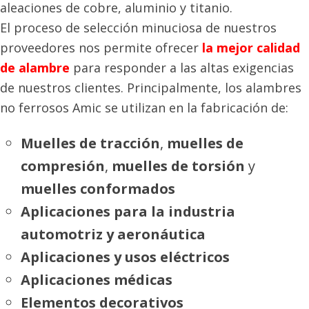
chauffage e
aleaciones de cobre, aluminio y titanio.
atmosphère
El proceso de selección minuciosa de nuestros
réductrice
proveedores nos permite ofrecer
la mejor calidad
de alambre
para responder a las altas exigencias
• Instruments
• Facile à us
de nuestros clientes
. Principalmente, los alambres
de précision
• Bonne
no ferrosos Amic se utilizan en la fabricación de:
• Pièces
déformabilit
Muelles de tracción
,
muelles de
d’horlogerie
froid et à c
compresión
,
muelles de torsión
y
• Éléments
• Bonne
muelles conformados
décoratifs
résistance
Aplicaciones para la industria
• Instruments
corrosion e
automotriz y aeronáutica
Laiton
de musique
de mer, acid
Aplicaciones y usos eléctricos
CuZn37
• Robinetterie
sulfurique e
Aplicaciones médicas
• Serrurerie
acétique
Elementos decorativos
• Brosses
• Mauvaise