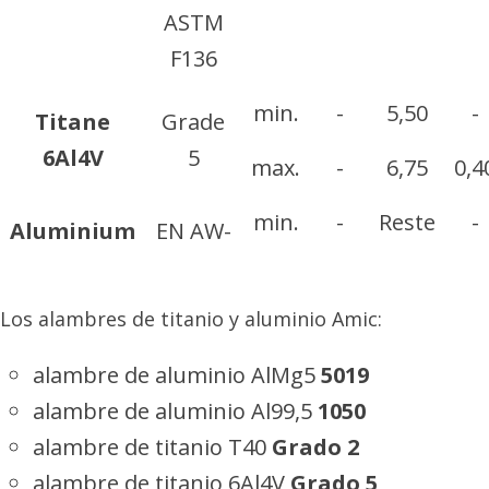
ASTM
F136
min.
-
5,50
-
Titane
Grade
6Al4V
5
max.
-
6,75
0,4
min.
-
Reste
-
Aluminium
EN AW-
1050
1050A
max.
0,05
-
0,4
Los alambres de titanio y aluminio Amic:
min.
-
Reste
-
Aluminium
alambre de aluminio AlMg5
5019
5019
max.
0,10
-
0,5
alambre de aluminio Al99,5
1050
min.
-
-
-
alambre de titanio T40
Grado 2
Aluminium
alambre de titanio 6Al4V
Grado 5
5251