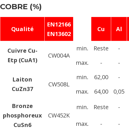
COBRE (%)
EN12166
Qualité
Cu
Al
EN13602
min.
Reste
-
Cuivre Cu-
CW004A
Etp (CuA1)
max.
-
-
min.
62,00
-
Laiton
CW508L
CuZn37
max.
64,00
0,05
Bronze
min.
Reste
-
phosphoreux
CW452K
max.
-
-
CuSn6