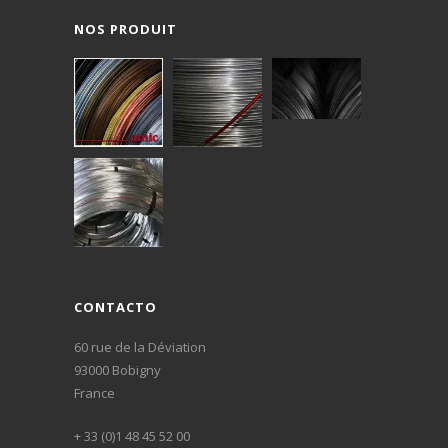
Cuivre au
• Éléments de
élevée des
NOS PRODUIT
Béryllium
fixation
alliages cuiv
CuBe2
• Horlogerie
•conductivit
électrique
supérieure 
celle des
bronzes
• Horlogerie
• Excellente
• Lunetterie
usinabilité
CONTACTO
• Bijouterie
• Meilleure
60 rue de la Déviation
93000 Bobigny
• Connectiques
résistance à 
France
• Visserie
corrosion q
+ 33 (0)1 48 45 52 00
• Automobile
le laiton