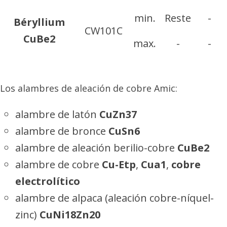
min.
Reste
-
Béryllium
CW101C
CuBe2
max.
-
-
min.
60,00
-
Maillechort
CW409J
Los alambres de aleación de cobre Amic:
CuNi18Zn20
max.
63,00
-
alambre de latón
CuZn37
alambre de bronce
CuSn6
alambre de aleación berilio-cobre
CuBe2
alambre de cobre
Cu-Etp
,
Cua1
,
cobre
electrolítico
alambre de alpaca (aleación cobre-níquel-
zinc)
CuNi18Zn20