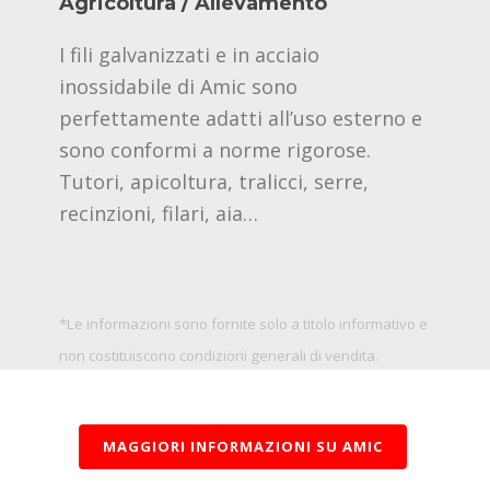
Agricoltura / Allevamento
I fili galvanizzati e in acciaio
inossidabile di Amic sono
perfettamente adatti all’uso esterno e
sono conformi a norme rigorose.
Tutori, apicoltura, tralicci, serre,
recinzioni, filari, aia…
*
Le informazioni sono fornite solo a titolo informativo e
non costituiscono condizioni generali di vendita.
MAGGIORI INFORMAZIONI SU AMIC